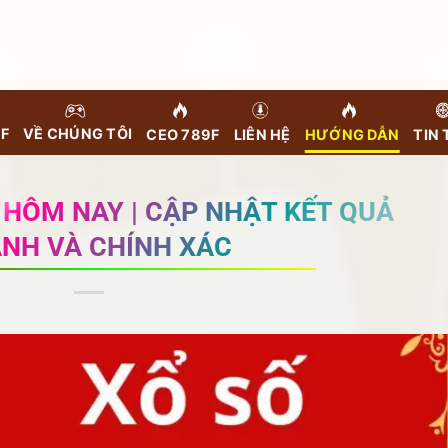
F
VỀ CHÚNG TÔI
CEO 789F
LIÊN HỆ
HƯỚNG DẪN
TIN
 HÔM NAY | CẬP NHẬT KẾT QUẢ
NH VÀ CHÍNH XÁC