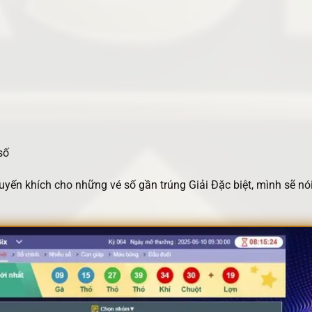
số
uyến khích cho những vé số gần trúng Giải Đặc biệt, mình sẽ nó