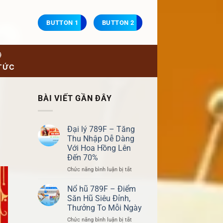
BUTTON 1
BUTTON 2
 TỨC
BÀI VIẾT GẦN ĐÂY
Đại lý 789F – Tăng
Thu Nhập Dễ Dàng
Với Hoa Hồng Lên
Đến 70%
ở
Chức năng bình luận bị tắt
Đại
lý
Nổ hũ 789F – Điểm
789F
Săn Hũ Siêu Đỉnh,
–
Thưởng To Mỗi Ngày
Tăng
ở
Chức năng bình luận bị tắt
Thu