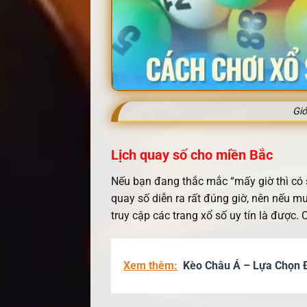
Giớ
Lịch quay số cho miền Bắc
Nếu bạn đang thắc mắc “mấy giờ thì có sổ
quay số diễn ra rất đúng giờ, nên nếu m
truy cập các trang xổ số uy tín là được.
Xem thêm:
Kèo Châu Á – Lựa Chọn 