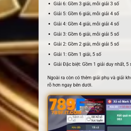
Giải 6: Gồm 3 giải, mỗi giải 3 số
Giải 5: Gồm 6 giải, mỗi giải 4 số
Giải 4: Gồm 4 giải, mỗi giải 4 số
Giải 3: Gồm 6 giải, mỗi giải 5 số
Giải 2: Gồm 2 giải, mỗi giải 5 số
Giải 1: Gồm 1 giải, 5 số
Giải Đặc biệt: Gồm 1 giải duy nhất, 5 
Ngoài ra còn có thêm giải phụ và giải kh
rõ hơn ngay bên dưới.