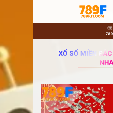
Bỏ
qua
nội
dung
789
XỔ SỐ MIỀN BẮC
NHA