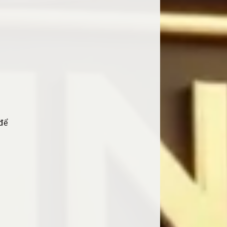
…
 để