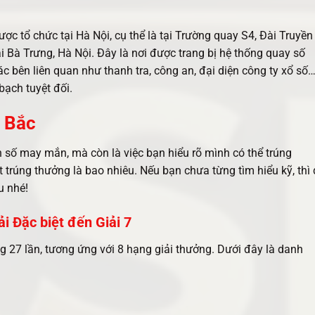
ợc tổ chức tại Hà Nội, cụ thể là tại Trường quay S4, Đài Truyền
i Bà Trưng, Hà Nội. Đây là nơi được trang bị hệ thống quay số
ác bên liên quan như thanh tra, công an, đại diện công ty xổ số
ạch tuyệt đối.
n Bắc
 số may mắn, mà còn là việc bạn hiểu rõ mình có thể trúng
ất trúng thưởng là bao nhiêu. Nếu bạn chưa từng tìm hiểu kỹ, thì
u nhé!
i Đặc biệt đến Giải 7
 27 lần, tương ứng với 8 hạng giải thưởng. Dưới đây là danh