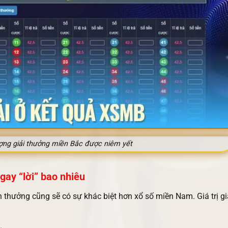
ợng giải thưởng miền Bắc được niêm yết
ngay “lời” bao nhiêu
ền thưởng cũng sẽ có sự khác biệt hơn xổ số miền Nam. Giá trị gi