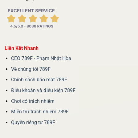
Liên Kết Nhanh
CEO 789F - Phạm Nhật Hòa
Về chúng tôi 789F
Chính sách bảo mật 789F
Điều khoản và điều kiện 789F
Chơi có trách nhiệm
Miễn trừ trách nhiệm 789F
Quyền riêng tư 789F