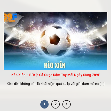
Kèo Xiên – Bí Kíp Cá Cược Đậm Tay Mỗi Ngày Cùng 789F
Kèo xiên không còn là khái niệm quá xa lạ với giới đam mê cá [...]
1
2