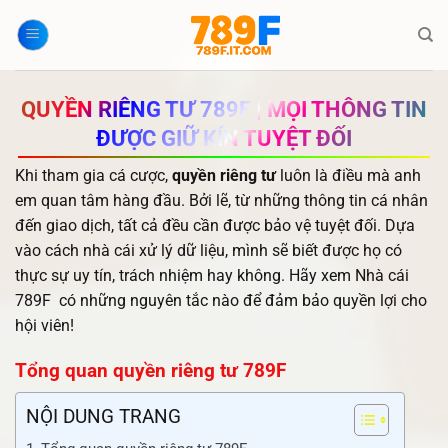
Bỏ
qua
nội
dung
QUYỀN RIÊNG TƯ 789F | MỌI THÔNG TIN
ĐƯỢC GIỮ KÍN TUYỆT ĐỐI
Khi tham gia cá cược,
quyền riêng tư
luôn là điều mà anh
em quan tâm hàng đầu. Bởi lẽ, từ những thông tin cá nhân
đến giao dịch, tất cả đều cần được bảo vệ tuyệt đối. Dựa
vào cách nhà cái xử lý dữ liệu, mình sẽ biết được họ có
thực sự uy tín, trách nhiệm hay không. Hãy xem Nhà cái
789F
có những nguyên tắc nào để đảm bảo quyền lợi cho
hội viên!
Tổng quan quyền riêng tư 789F
NỘI DUNG TRANG