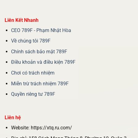
Liên Kết Nhanh
CEO 789F - Phạm Nhật Hòa
Về chúng tôi 789F
Chính sách bảo mật 789F
Điều khoản và điều kiện 789F
Chơi có trách nhiệm
Miễn trừ trách nhiệm 789F
Quyền riêng tư 789F
Liên hệ
Website: https://xtq.ru.com/