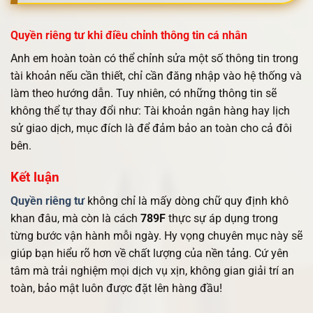
Quyền riêng tư khi điều chỉnh thông tin cá nhân
Anh em hoàn toàn có thể chỉnh sửa một số thông tin trong
tài khoản nếu cần thiết, chỉ cần đăng nhập vào hệ thống và
làm theo hướng dẫn. Tuy nhiên, có những thông tin sẽ
không thể tự thay đổi như: Tài khoản ngân hàng hay lịch
sử giao dịch, mục đích là để đảm bảo an toàn cho cả đôi
bên.
Kết luận
Quyền riêng tư
không chỉ là mấy dòng chữ quy định khô
khan đâu, mà còn là cách
789F
thực sự áp dụng trong
từng bước vận hành mỗi ngày. Hy vọng chuyên mục này sẽ
giúp bạn hiểu rõ hơn về chất lượng của nền tảng. Cứ yên
tâm mà trải nghiệm mọi dịch vụ xịn, không gian giải trí an
toàn, bảo mật luôn được đặt lên hàng đầu!