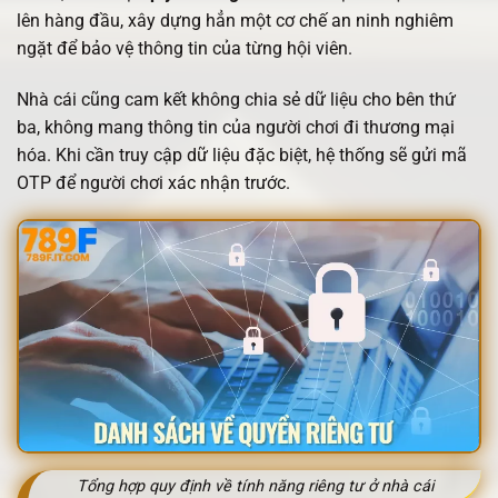
lên hàng đầu, xây dựng hẳn một cơ chế an ninh nghiêm
ngặt để bảo vệ thông tin của từng hội viên.
Nhà cái cũng cam kết không chia sẻ dữ liệu cho bên thứ
ba, không mang thông tin của người chơi đi thương mại
hóa. Khi cần truy cập dữ liệu đặc biệt, hệ thống sẽ gửi mã
OTP để người chơi xác nhận trước.
Tổng hợp quy định về tính năng riêng tư ở nhà cái