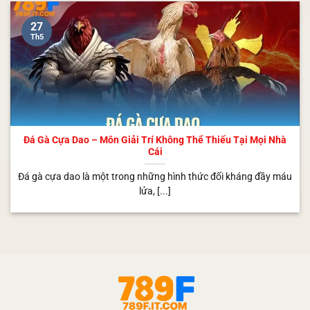
27
Th5
Đá Gà Cựa Dao – Môn Giải Trí Không Thể Thiếu Tại Mọi Nhà
Cái
Đá gà cựa dao là một trong những hình thức đối kháng đầy máu
lửa, [...]