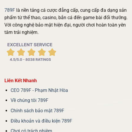
789F
là nền tảng cá cược đẳng cấp, cung cấp đa dạng sản
phẩm từ thể thao, casino, bắn cá đến game bài đổi thưởng.
Với công nghệ bảo mật hiện đại, người chơi hoàn toàn yên
tâm trải nghiệm.
Liên Kết Nhanh
CEO 789F - Phạm Nhật Hòa
Về chúng tôi 789F
Chính sách bảo mật 789F
Điều khoản và điều kiện 789F
Chơi có trách nhiệm