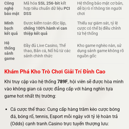
Công
Mã hóa
SSL 256-bit
kết
Hệ thống bảo mật cơ bản,
nghệ
hợp tiêu chuẩn dữ liệu
PCI
dễ bị rò rỉ thông tin người
bảo mật
DSS
chơi
Minh
Được kiểm toán độc lập,
Thiếu sự giám sát, tỷ lệ
bạch
chống 100% hành vi can
cược có thể bị điều chỉnh
kết quả
thiệp kết quả
từ hệ thống
Hệ
Đầy đủ Live Casino, Thể
Kho game nghèo nàn, sử
thống
thao, Bắn cá, Nổ hũ từ các
dụng sảnh game không rõ
sảnh
sảnh chính thức
nguồn gốc
game
Khám Phá Kho Trò Chơi Giải Trí Đỉnh Cao
Khi truy cập vào hệ thống
789F
, hội viên sẽ được hòa mình
vào không gian cá cược đẳng cấp với hàng nghìn tựa
game hot nhất thị trường:
Cá cược thể thao: Cung cấp hàng trăm kèo cược bóng
đá, bóng rổ, tennis, Esport mỗi ngày với tỷ lệ hoàn trả
(Odds) cạnh tranh.Casino trực tuyến thượng lưu: