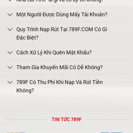
Một Người Được Dùng Mấy Tài Khoản?
Quy Trình Nạp Rút Tại 789F.COM Có Gì
Đặc Biệt?
Cách Xử Lý Khi Quên Mật Khẩu?
Tham Gia Khuyến Mãi Có Dễ Không?
789F Có Thu Phí Khi Nạp Và Rút Tiền
Không?
TIN TỨC 789F