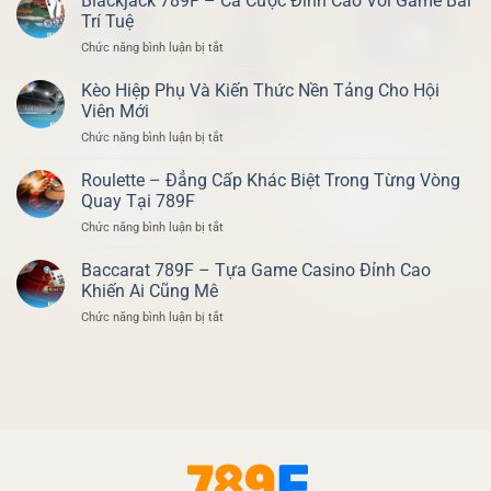
Blackjack 789F – Cá Cược Đỉnh Cao Với Game Bài
Cực
Cựa
Cao,
Trí Tuệ
Nhanh
Dao
Thưởng
ở
Chức năng bình luận bị tắt
–
Cực
Blackjack
Môn
Lớn
789F
Kèo Hiệp Phụ Và Kiến Thức Nền Tảng Cho Hội
Giải
24/7
–
Trí
Viên Mới
Cá
Không
ở
Chức năng bình luận bị tắt
Cược
Thể
Kèo
Đỉnh
Thiếu
Hiệp
Roulette – Đẳng Cấp Khác Biệt Trong Từng Vòng
Cao
Tại
Phụ
Với
Quay Tại 789F
Mọi
Và
Game
Nhà
ở
Chức năng bình luận bị tắt
Kiến
Bài
Cái
Roulette
Thức
Trí
–
Baccarat 789F – Tựa Game Casino Đỉnh Cao
Nền
Tuệ
Đẳng
Tảng
Khiến Ai Cũng Mê
Cấp
Cho
ở
Chức năng bình luận bị tắt
Khác
Hội
Baccarat
Biệt
Viên
789F
Trong
Mới
–
Từng
Tựa
Vòng
Game
Quay
Casino
Tại
Đỉnh
789F
Cao
Khiến