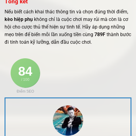
Tổng kết
Nếu biết cách khai thác thông tin và chọn đúng thời điểm,
kèo hiệp phụ
không chỉ là cuộc chơi may rủi mà còn là cơ
hội cho cược thủ thể hiện sự tinh tế. Hãy áp dụng những
mẹo trên để biến mỗi lần xuống tiền cùng
789F
thành bước
đi tính toán kỹ lưỡng, dẫn đầu cuộc chơi.
84
/ 100
Điểm SEO