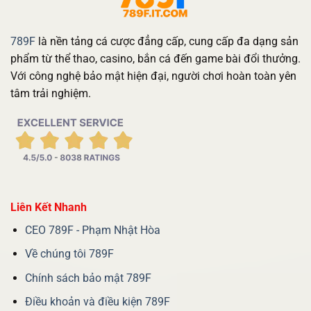
Ai
Cũng
Mê
789F
là nền tảng cá cược đẳng cấp, cung cấp đa dạng sản
phẩm từ thể thao, casino, bắn cá đến game bài đổi thưởng.
Với công nghệ bảo mật hiện đại, người chơi hoàn toàn yên
tâm trải nghiệm.
Liên Kết Nhanh
CEO 789F - Phạm Nhật Hòa
Về chúng tôi 789F
Chính sách bảo mật 789F
Điều khoản và điều kiện 789F