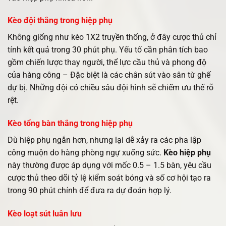
Kèo đội thắng trong hiệp phụ
Không giống như kèo 1X2 truyền thống, ở đây cược thủ chỉ
tính kết quả trong 30 phút phụ. Yếu tố cần phân tích bao
gồm chiến lược thay người, thể lực cầu thủ và phong độ
của hàng công – Đặc biệt là các chân sút vào sân từ ghế
dự bị. Những đội có chiều sâu đội hình sẽ chiếm ưu thế rõ
rệt.
Kèo tổng bàn thắng trong hiệp phụ
Dù hiệp phụ ngắn hơn, nhưng lại dễ xảy ra các pha lập
công muộn do hàng phòng ngự xuống sức.
Kèo hiệp phụ
này thường được áp dụng với mốc 0.5 – 1.5 bàn, yêu cầu
cược thủ theo dõi tỷ lệ kiểm soát bóng và số cơ hội tạo ra
trong 90 phút chính để đưa ra dự đoán hợp lý.
Kèo loạt sút luân lưu