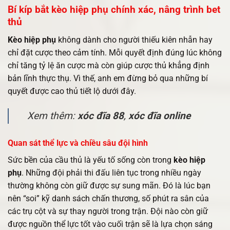
Bí kíp bắt kèo hiệp phụ chính xác, nâng trình bet
thủ
Kèo hiệp phụ
không dành cho người thiếu kiên nhẫn hay
chỉ đặt cược theo cảm tính. Mỗi quyết định đúng lúc không
chỉ tăng tỷ lệ ăn cược mà còn giúp cược thủ khẳng định
bản lĩnh thực thụ. Vì thế, anh em đừng bỏ qua những bí
quyết được cao thủ tiết lộ dưới đây.
Xem thêm:
xóc đĩa 88
,
xóc đĩa online
Quan sát thể lực và chiều sâu đội hình
Sức bền của cầu thủ là yếu tố sống còn trong
kèo hiệp
phụ
. Những đội phải thi đấu liên tục trong nhiều ngày
thường không còn giữ được sự sung mãn. Đó là lúc bạn
nên “soi” kỹ danh sách chấn thương, số phút ra sân của
các trụ cột và sự thay người trong trận. Đội nào còn giữ
được nguồn thể lực tốt vào cuối trận sẽ là lựa chọn sáng