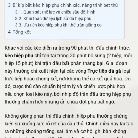
Bí kíp bắt kèo hiệp phụ chính xác, nâng trình bet thủ
Quan sát thể lực và chiều sâu đội hình
Khai thác dữ liệu lịch sử đá hiệp phụ
Ưu tiên kèo hiệp phụ khi thế trận giằng co
Tổng kết
Khác với các kèo diễn ra trong 90 phút thi đấu chính thức,
kèo hiệp phụ
chỉ tồn tại trong 30 phút bổ sung (2 hiệp, mỗi
hiệp 15 phút) khi trận đấu bất phân thắng bại. Giai đoạn
này thường chỉ xuất hiện tại các vòng
Trực tiếp đá gà
loại
trực tiếp hoặc chung kết, nơi không thể có kết quả hòa. Do
đó, cược thủ cần chuẩn bị tâm lý và chiến lược phù hợp
nếu chọn loại kèo này, bởi nhịp độ trận đấu trong hiệp phụ
thường chậm hơn nhưng ẩn chứa đột phá bất ngờ.
Không giống phần thi đấu chính, hiệp phụ thường chứng
kiến sự xuống sức rõ rệt của cầu thủ. Chính điều này lại tạo
ra những khoảng trống, sai lầm và cơ hội ghi bàn không