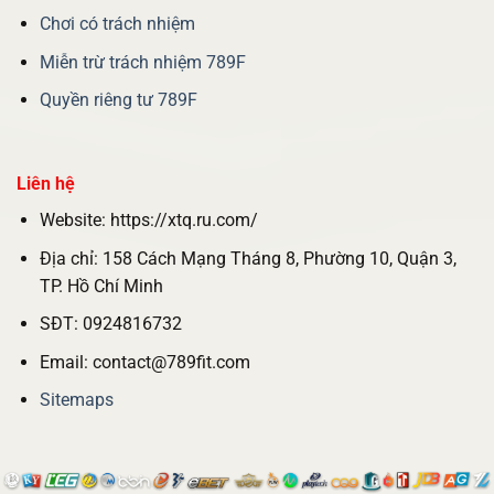
Chơi có trách nhiệm
Miễn trừ trách nhiệm 789F
Quyền riêng tư 789F
Liên hệ
Website: https://xtq.ru.com/
Địa chỉ: 158 Cách Mạng Tháng 8, Phường 10, Quận 3,
TP. Hồ Chí Minh
SĐT: 0924816732
Email:
contact@789fit.com
Sitemaps